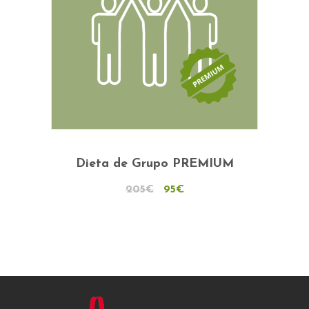
Adicionar
Dieta de Grupo PREMIUM
O
O
205
€
95
€
preço
preço
original
atual
era:
é:
205€.
95€.