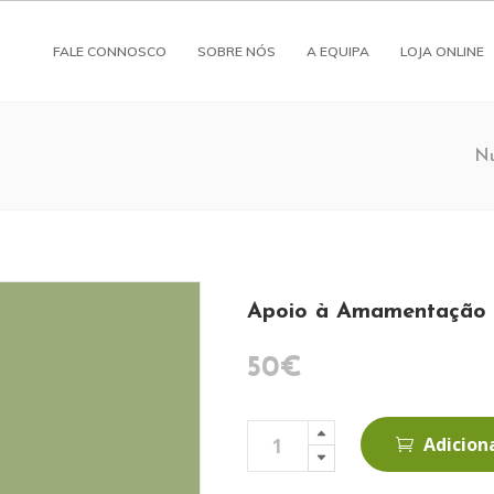
FALE CONNOSCO
SOBRE NÓS
A EQUIPA
LOJA ONLINE
Nu
Apoio à Amamentação
50
€
Apoio
Adicion
à
Amamentação