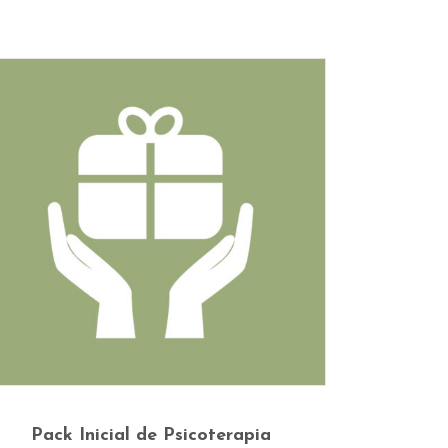
This
Ver Opções
product
Pack Inicial de Psicoterapia