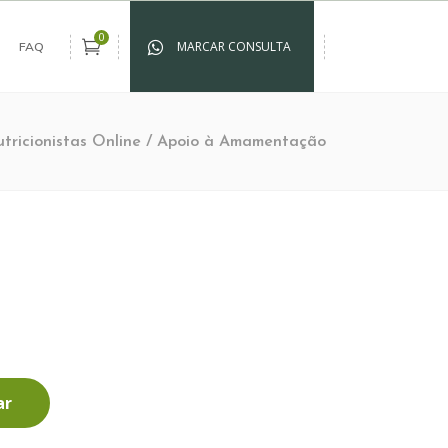
0
MARCAR CONSULTA
FAQ
tricionistas Online
/
Apoio à Amamentação
ar