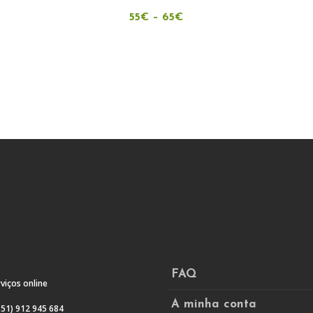
has
55
€
–
multiple
65
€
variants.
The
options
may
be
chosen
on
the
product
page
FAQ
viços online
A minha conta
51) 912 945 684