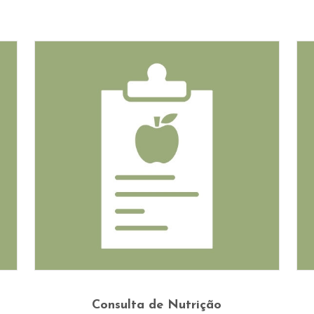
This
Ver Opções
product
Consulta de Nutrição