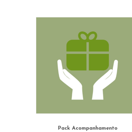
This
Ver Opções
product
Pack Acompanhamento