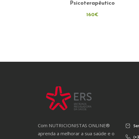
has
Psicoterapêutico
multiple
160
€
variants.
The
options
may
be
chosen
on
the
product
page
Com NUTRICIONISTAS ONLINE®
Ser
aprenda a melhorar a sua saúde e o
(+3