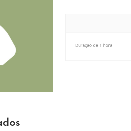
quantity
Duração de 1 hora
ados