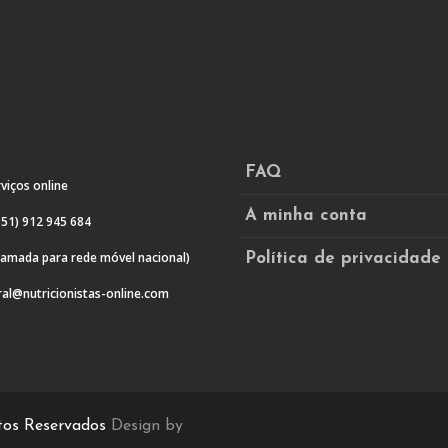
chosen
on
the
product
page
FAQ
viços online
A minha conta
51) 912 945 684
amada para rede móvel nacional)
Política de privacidade
al@nutricionistas-online.com
itos Reservados
Design by