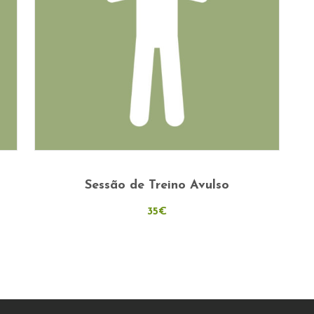
This
Ver Opções
product
Sessão de Treino Avulso
has
35
multiple
€
variants.
The
options
may
be