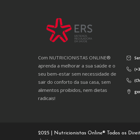
chosen
on
the
product
page
Com NUTRICIONISTAS ONLINE®
Ser
aprenda a melhorar a sua saúde e o
(+3
seu bem-estar sem necessidade de
(Ch
sair do conforto da sua casa, sem
alimentos proibidos, nem dietas
ger
radicais!
2025 | Nutricionistas Online® Todos os Dire