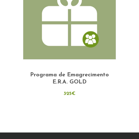
on
the
product
page
Adicionar
Programa de Emagrecimento
E.R.A. GOLD
325
€