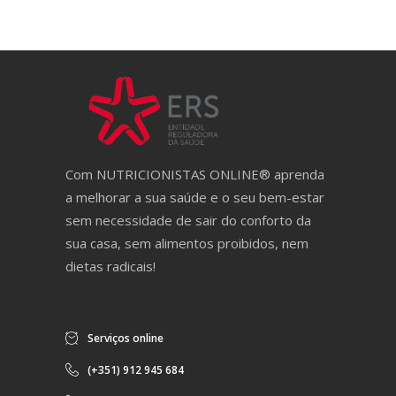
may
be
chosen
on
the
product
page
Com NUTRICIONISTAS ONLINE® aprenda
a melhorar a sua saúde e o seu bem-estar
sem necessidade de sair do conforto da
sua casa, sem alimentos proibidos, nem
dietas radicais!
Serviços online
(+351) 912 945 684