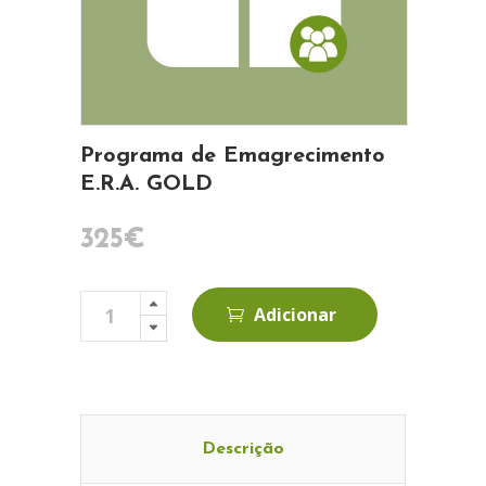
Programa de Emagrecimento
E.R.A. GOLD
325
€
Programa
Adicionar
de
Emagrecimento
E.R.A.
GOLD
quantity
Descrição