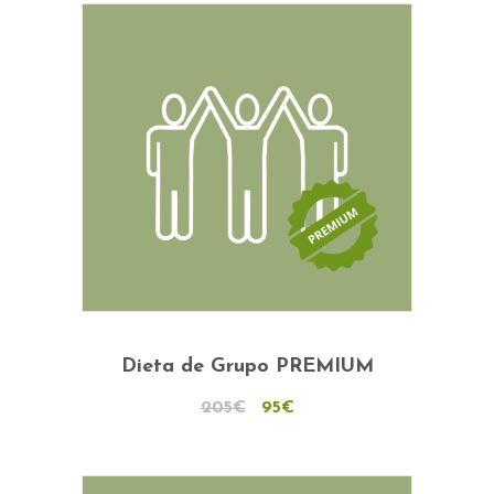
Adicionar
Dieta de Grupo PREMIUM
O
O
205
€
95
€
preço
preço
original
atual
era:
é: